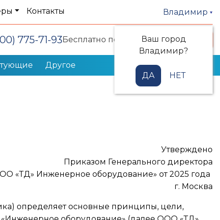
еры
Контакты
Владимир
800) 775-71-93
Ваш город
Заказать звонок
Бесплатно по РФ
Владимир?
ктующие
Другое
ДА
НЕТ
Утверждено
Приказом Генерального директора
ОО «ТД» Инженерное оборудование» от 2025 года
г. Москва
ика) определяет основные принципы, цели,
Д «Инженерное оборудование» (далее ООО «ТД»