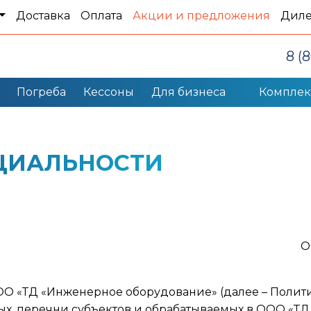
Доставка
Оплата
Акции и предложения
Дил
8 (
Погреба
Кессоны
Для бизнеса
Компле
ЦИАЛЬНОСТИ
О
ООО «ТД «Инженерное оборудование» (далее – Полит
ых, перечни субъектов и обрабатываемых в ООО «Т