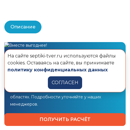
Описание
Закажи станцию ТВЕРЬ + кессон
и получи
На сайте septiki-tver.ru используются файлы
дополнительную скидку
cookies. Оставаясь на сайте, вы принимаете
политику конфиденциальных данных
10 000 рублей
на монтаж!
Предложение действует в Москве и Санкт-
СОГЛАСЕН
Петербурге, Московской и Ленинградской
областях. Подробности уточняйте у наших
менеджеров.
ПОЛУЧИТЬ РАСЧЁТ