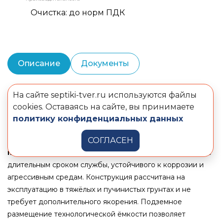
Очистка: до норм ПДК
Описание
Документы
На сайте septiki-tver.ru используются файлы
ТВЕРЬ-30П
— надёжная автономная система глубокой
cookies. Оставаясь на сайте, вы принимаете
очистки хозяйственно-бытовых и близких по составу
политику конфиденциальных данных
производственных сточных вод.
Корпус станции выполнен из
СОГЛАСЕН
первичного
полипропилена
— прочного и пластичного материала с
длительным сроком службы, устойчивого к коррозии и
агрессивным средам. Конструкция рассчитана на
эксплуатацию в тяжёлых и пучинистых грунтах и не
требует дополнительного якорения. Подземное
размещение технологической ёмкости позволяет