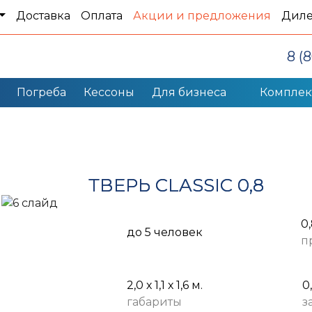
Доставка
Оплата
Акции и предложения
Дил
8 (
Погреба
Кессоны
Для бизнеса
Компле
ТВЕРЬ CLASSIC 0,8
0
до 5 человек
п
2,0 х 1,1 х 1,6 м.
0
габариты
з