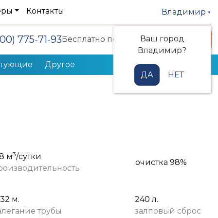
еры
Контакты
Владимир
800) 775-71-93
Ваш город
Заказать звонок
Бесплатно по РФ
Владимир?
ктующие
Другое
ДА
НЕТ
3
,8 м
/сутки
очистка 98%
роизводительность
,32 м.
240 л.
алегание трубы
залповый сброс