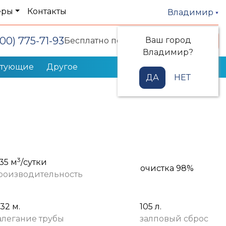
еры
Контакты
Владимир
800) 775-71-93
Ваш город
Заказать звонок
Бесплатно по РФ
Владимир?
ктующие
Другое
ДА
НЕТ
3
,35 м
/сутки
очистка 98%
роизводительность
,32 м.
105 л.
алегание трубы
залповый сброс