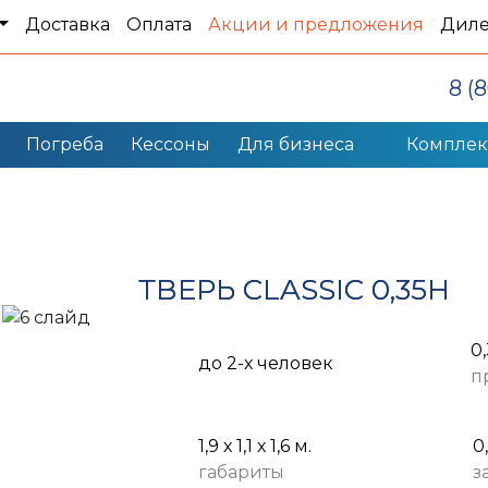
Доставка
Оплата
Акции и предложения
Дил
8 (
Погреба
Кессоны
Для бизнеса
Компле
ТВЕРЬ CLASSIC 0,35Н
0
до 2-х человек
п
1,9 х 1,1 х 1,6 м.
0
габариты
з