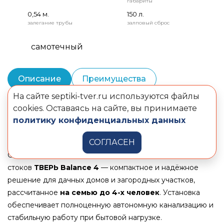
габариты
0,54 м.
150 л.
залегание трубы
залповый сброс
самотечный
Описание
Преимущества
На сайте septiki-tver.ru используются файлы
Монтаж и шеф-монтаж
Комплектация
cookies. Оставаясь на сайте, вы принимаете
политику конфиденциальных данных
Документы
СОГЛАСЕН
Станция биологической очистки хозяйственно-бытовых
стоков
ТВЕРЬ Balance 4
— компактное и надёжное
решение для дачных домов и загородных участков,
рассчитанное
на семью до 4-х человек
. Установка
обеспечивает полноценную автономную канализацию и
стабильную работу при бытовой нагрузке.