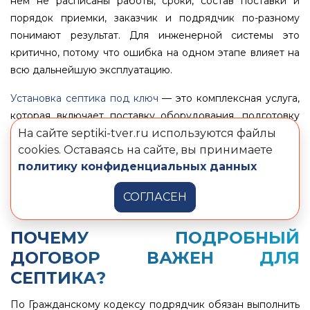
нем не расписаны работы, сроки, состав поставки и
порядок приемки, заказчик и подрядчик по-разному
понимают результат. Для инженерной системы это
критично, потому что ошибка на одном этапе влияет на
всю дальнейшую эксплуатацию.
Установка септика под ключ
— это комплексная услуга,
которая включает поставку оборудования, подготовку
участка, монтаж, подключение, пусконаладку и сдачу
На сайте septiki-tver.ru используются файлы
cookies. Оставаясь на сайте, вы принимаете
результата заказчику. Для частного объекта такой
политику конфиденциальных данных
формат нужен затем, чтобы септик был смонтирован по
технологии, а объем работ, цена, сроки и приемка были
СОГЛАСЕН
заранее зафиксированы в договоре и смете.
ПОЧЕМУ ПОДРОБНЫЙ
ДОГОВОР ВАЖЕН ДЛЯ
СЕПТИКА?
По Гражданскому кодексу подрядчик обязан выполнить